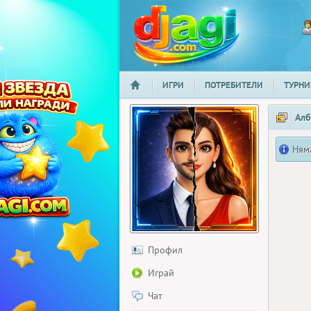
ИГРИ
ПОТРЕБИТЕЛИ
ТУРНИ
НАЧАЛО
djagi.com
Алб
Ням
Профил
Играй
Чат