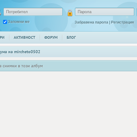
Запомни ме
Забравена парола
|
Регистрация
РИ
АКТИВНОСТ
ФОРУМ
БЛОГ
ума на
mircheto0502
а снимки в този албум