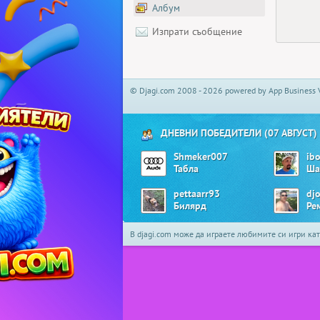
Албум
Изпрати съобщение
© Djagi.com 2008 - 2026 powered by App Business 
ДНЕВНИ ПОБЕДИТЕЛИ (07 АВГУСТ)
Shmeker007
ib
Табла
Ша
pettaarr93
dj
Билярд
Ре
В djagi.com може да играете любимите си игри ка