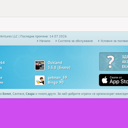
Ventures LLC | Последна промяна: 14.07.2026
Начало
Системa за обслужване
Условия за ползва
ЗД
АК
o64
Oukland
ЕК
х
3.5.8 (блато)
oe
getman_59
ми
Bingo 90
то
Белот
, Сантасе,
Свара
и много други. За най-добрите играчи се организират ежесе