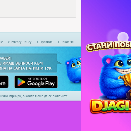
не
Privacy Policy
Правила
Реклама
РАВЕЙ!
О ИМАШ ВЪПРОСИ КЪМ
ИПА НА САЙТА НАТИСНИ ТУК
дмични
Турнири
, в които може да се включите.