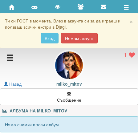
Приятели
Хронология на игри
×
Ти си ГОСТ в момента. Влез в акаунта си за да играеш и
ползваш всички екстри в Djagi.
Активност
Вход
Нямам акаунт
Постижения
1
Подаръците на milko_mitov
Картичките на milko_mitov
Блокирай milko_mitov
Назад
milko_mitov
Съобщение
АЛБУМА НА
MILKO_MITOV
Няма снимки в този албум