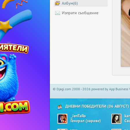
Албум(6)
Изпрати съобщение
© Djagi.com 2008 - 2026 powered by App Business 
ДНЕВНИ ПОБЕДИТЕЛИ (06 АВГУСТ)
_JenTaRo
ka
Генерал (зарове)
Св