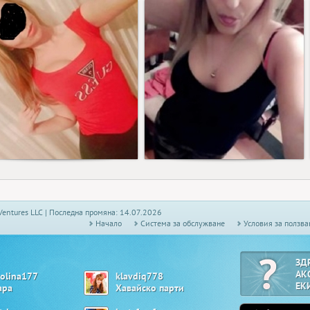
78
102
Ventures LLC | Последна промяна: 14.07.2026
Начало
Системa за обслужване
Условия за ползва
ЗД
АК
rolina177
klavdiq778
ЕК
ара
Хавайско парти