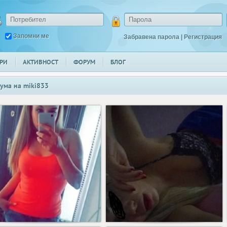
Запомни ме
Забравена парола
|
Регистрация
РИ
АКТИВНОСТ
ФОРУМ
БЛОГ
ума на
miki833
111
77