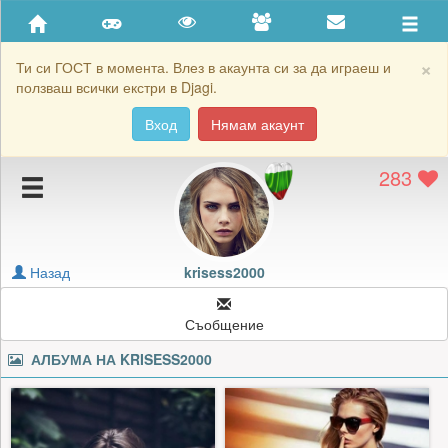
Приятели
Хронология на игри
×
Ти си ГОСТ в момента. Влез в акаунта си за да играеш и
ползваш всички екстри в Djagi.
Активност
Вход
Нямам акаунт
Постижения
283
Подаръците на krisess2000
Картичките на krisess2000
Блокирай krisess2000
Назад
krisess2000
Съобщение
АЛБУМА НА
KRISESS2000