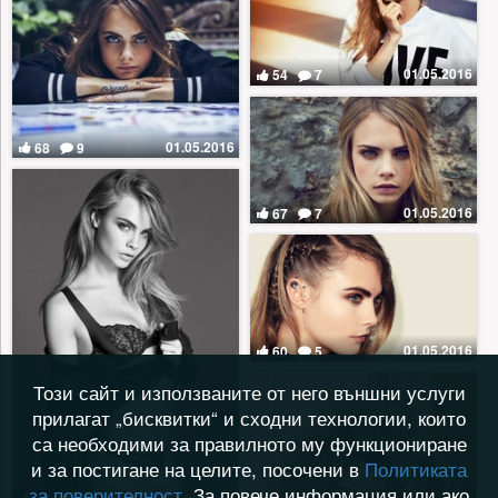
01.05.2016
54
7
01.05.2016
68
9
01.05.2016
67
7
01.05.2016
60
5
Този сайт и използваните от него външни услуги
прилагат „бисквитки“ и сходни технологии, които
са необходими за правилното му функциониране
и за постигане на целите, посочени в
Политиката
за поверителност
. За повече информация или ако
01.05.2016