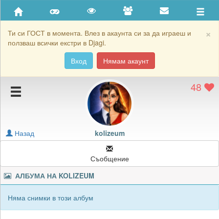
Приятели
Хронология на игри
×
Ти си ГОСТ в момента. Влез в акаунта си за да играеш и
ползваш всички екстри в Djagi.
Активност
Вход
Нямам акаунт
Постижения
48
Подаръците на kolizeum
Картичките на kolizeum
Блокирай kolizeum
Назад
kolizeum
Съобщение
АЛБУМА НА
KOLIZEUM
Няма снимки в този албум