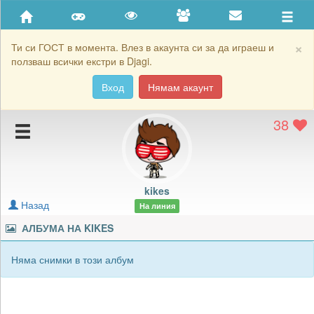
Приятели
Хронология на игри
×
Ти си ГОСТ в момента. Влез в акаунта си за да играеш и
ползваш всички екстри в Djagi.
Активност
Вход
Нямам акаунт
Постижения
38
Подаръците на kikes
Картичките на kikes
Блокирай kikes
kikes
Назад
На линия
АЛБУМА НА
KIKES
Няма снимки в този албум