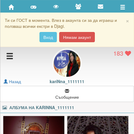
Приятели
Хронология на игри
×
Ти си ГОСТ в момента. Влез в акаунта си за да играеш и
ползваш всички екстри в Djagi.
Активност
Вход
Нямам акаунт
Постижения
183
Подаръците на kariNna_1111111
Картичките на kariNna_1111111
Блокирай kariNna_1111111
Назад
kariNna_1111111
Съобщение
АЛБУМА НА
KARINNA_1111111