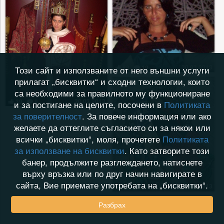
30.03.2013
58
19
Този сайт и използваните от него външни услуги
прилагат „бисквитки“ и сходни технологии, които
са необходими за правилното му функциониране
30.03.2013
39
9
и за постигане на целите, посочени в
Политиката
за поверителност
. За повече информация или ако
желаете да оттеглите съгласието си за някои или
всички „бисквитки“, моля, прочетете
Политиката
за използване на бисквитки
. Като затворите този
банер, продължите разглеждането, натиснете
върху връзка или по друг начин навигирате в
сайта, Вие приемате употребата на „бисквитки“.
11.01.2013
44
8
Разбрах