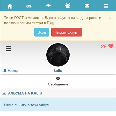
Приятели
Хронология на игри
×
Ти си ГОСТ в момента. Влез в акаунта си за да играеш и
ползваш всички екстри в Djagi.
Активност
Вход
Нямам акаунт
Постижения
29
Подаръците на kaliu
Картичките на kaliu
Блокирай kaliu
Назад
kaliu
Съобщение
АЛБУМА НА
KALIU
Няма снимки в този албум