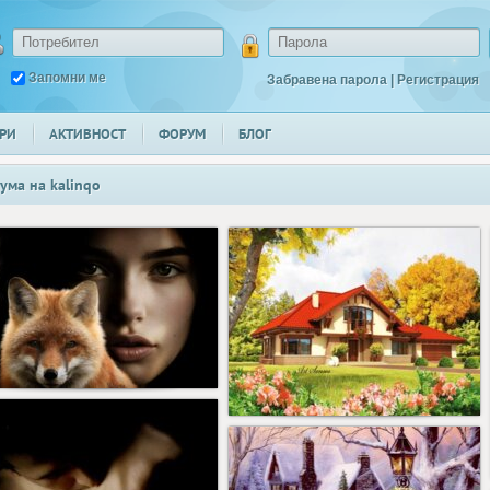
Запомни ме
Забравена парола
|
Регистрация
РИ
АКТИВНОСТ
ФОРУМ
БЛОГ
ума на
kalinqo
4
5