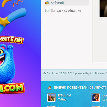
Албум(6)
Изпрати съобщение
© Djagi.com 2008 - 2026 powered by App Business 
ДНЕВНИ ПОБЕДИТЕЛИ (05 АВГУСТ)
Ef5dafad
ge
Табла
Ша