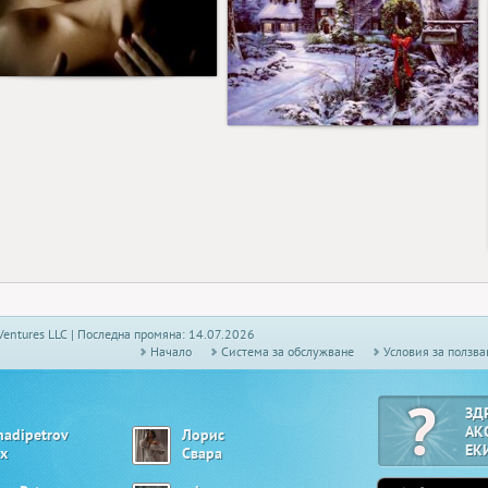
2
2
Ventures LLC | Последна промяна: 14.07.2026
Начало
Системa за обслужване
Условия за ползва
ЗД
АК
nadipetrov
Лорис
ЕК
х
Свара