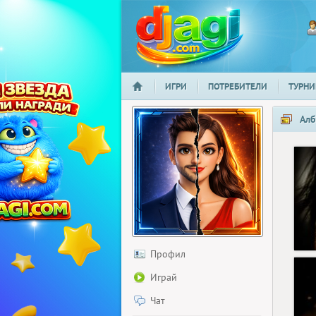
ИГРИ
ПОТРЕБИТЕЛИ
ТУРНИ
НАЧАЛО
djagi.com
Алб
Профил
Играй
Чат