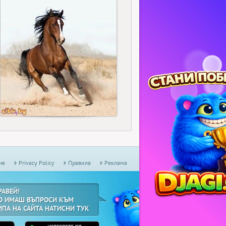
3
не
Privacy Policy
Правила
Реклама
РАВЕЙ!
О ИМАШ ВЪПРОСИ КЪМ
ИПА НА САЙТА НАТИСНИ ТУК