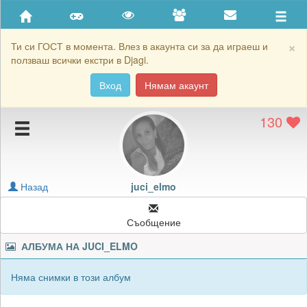
Приятели
Хронология на игри
×
Ти си ГОСТ в момента. Влез в акаунта си за да играеш и
ползваш всички екстри в Djagi.
Активност
Вход
Нямам акаунт
Постижения
130
Подаръците на juci_elmo
Картичките на juci_elmo
Блокирай juci_elmo
Назад
juci_elmo
Съобщение
АЛБУМА НА
JUCI_ELMO
Няма снимки в този албум