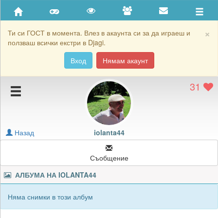
Приятели
Хронология на игри
×
Ти си ГОСТ в момента. Влез в акаунта си за да играеш и
ползваш всички екстри в Djagi.
Активност
Вход
Нямам акаунт
Постижения
31
Подаръците на iolanta44
Картичките на iolanta44
Блокирай iolanta44
Назад
iolanta44
Съобщение
АЛБУМА НА
IOLANTA44
Няма снимки в този албум