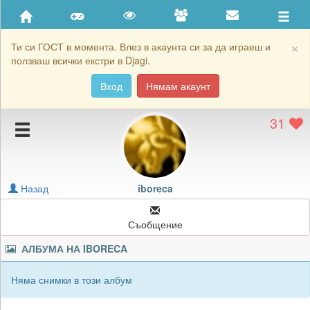
Приятели
Хронология на игри
×
Ти си ГОСТ в момента. Влез в акаунта си за да играеш и
ползваш всички екстри в Djagi.
Активност
Вход
Нямам акаунт
Постижения
31
Подаръците на iboreca
Картичките на iboreca
Блокирай iboreca
Назад
iboreca
Съобщение
АЛБУМА НА
IBORECA
Няма снимки в този албум