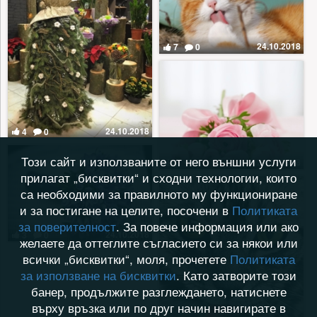
24.10.2018
7
0
24.10.2018
4
0
Този сайт и използваните от него външни услуги
24.10.2018
4
0
прилагат „бисквитки“ и сходни технологии, които
са необходими за правилното му функциониране
и за постигане на целите, посочени в
Политиката
за поверителност
. За повече информация или ако
24.10.2018
3
0
желаете да оттеглите съгласието си за някои или
всички „бисквитки“, моля, прочетете
Политиката
за използване на бисквитки
. Като затворите този
банер, продължите разглеждането, натиснете
върху връзка или по друг начин навигирате в