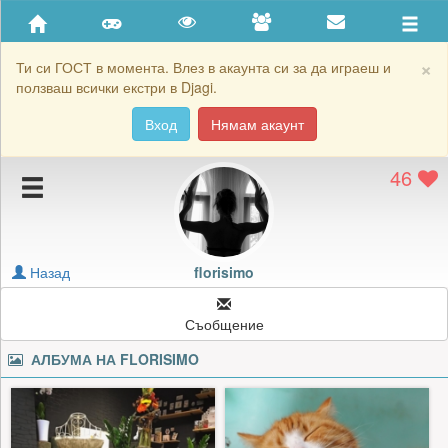
Приятели
Хронология на игри
×
Ти си ГОСТ в момента. Влез в акаунта си за да играеш и
ползваш всички екстри в Djagi.
Активност
Вход
Нямам акаунт
Постижения
46
Подаръците на florisimo
Картичките на florisimo
Блокирай florisimo
Назад
florisimo
Съобщение
АЛБУМА НА
FLORISIMO