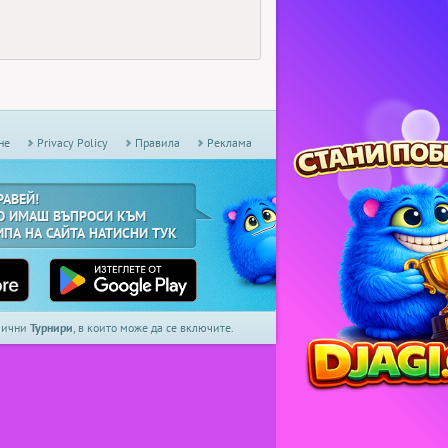
не
Privacy Policy
Правила
Реклама
РАВЕЙ!
О ИМАШ ВЪПРОСИ КЪМ
ИПА НА САЙТА НАТИСНИ ТУК
дмични
Турнири
, в които може да се включите.