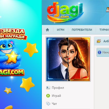
ИГРИ
ПОТРЕБИТЕЛИ
ТУРНИ
НАЧАЛО
djagi.com
Алб
Ням
Профил
Играй
Чат