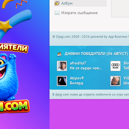
Албум
Изпрати съобщение
© Djagi.com 2008 - 2026 powered by App Business 
ДНЕВНИ ПОБЕДИТЕЛИ (06 АВГУСТ)
afrodita7
Sh
Не се сърди човече
Та
Atipov9
Vil
Билярд
Ши
В djagi.com може да играете любимите си игри ка