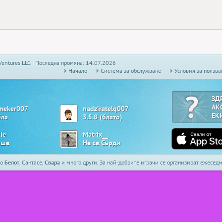
Ventures LLC | Последна промяна: 14.07.2026
Начало
Системa за обслужване
Условия за ползва
ЗД
АК
meker007
nadziratelq007
ЕК
бла
3.5.8 (блато)
lie
Matrix__
ше
Не се Сърди
то
Белот
, Сантасе,
Свара
и много други. За най-добрите играчи се организират ежесе