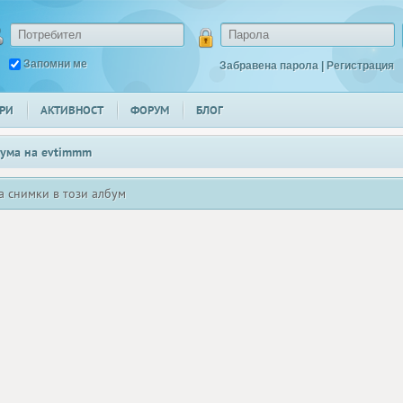
Запомни ме
Забравена парола
|
Регистрация
РИ
АКТИВНОСТ
ФОРУМ
БЛОГ
ума на
evtimmm
а снимки в този албум