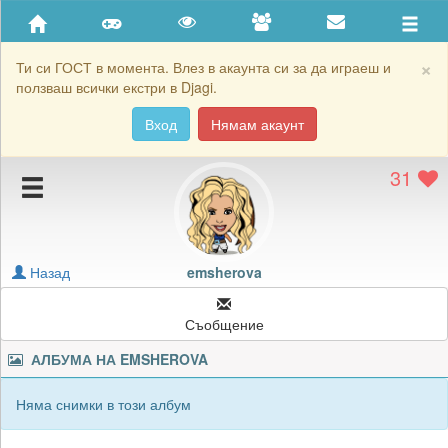
Приятели
Хронология на игри
×
Ти си ГОСТ в момента. Влез в акаунта си за да играеш и
ползваш всички екстри в Djagi.
Активност
Вход
Нямам акаунт
Постижения
31
Подаръците на emsherova
Картичките на emsherova
Блокирай emsherova
Назад
emsherova
Съобщение
АЛБУМА НА
EMSHEROVA
Няма снимки в този албум