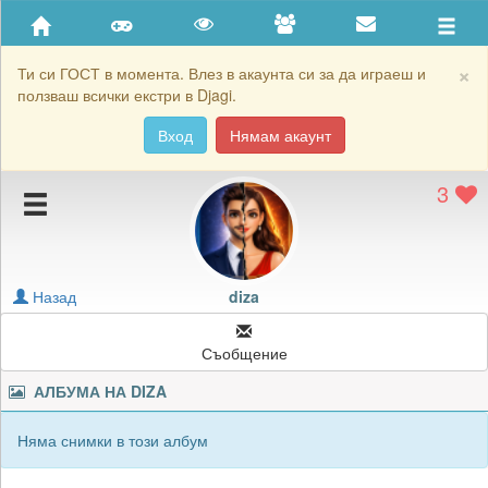
Приятели
Хронология на игри
×
Ти си ГОСТ в момента. Влез в акаунта си за да играеш и
ползваш всички екстри в Djagi.
Активност
Вход
Нямам акаунт
Постижения
3
Подаръците на diza
Картичките на diza
Блокирай diza
Назад
diza
Съобщение
АЛБУМА НА
DIZA
Няма снимки в този албум