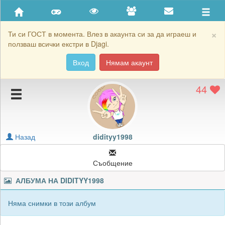
Приятели
Хронология на игри
×
Ти си ГОСТ в момента. Влез в акаунта си за да играеш и
ползваш всички екстри в Djagi.
Активност
Вход
Нямам акаунт
Постижения
44
Подаръците на didityy1998
Картичките на didityy1998
Блокирай didityy1998
Назад
didityy1998
Съобщение
АЛБУМА НА
DIDITYY1998
Няма снимки в този албум