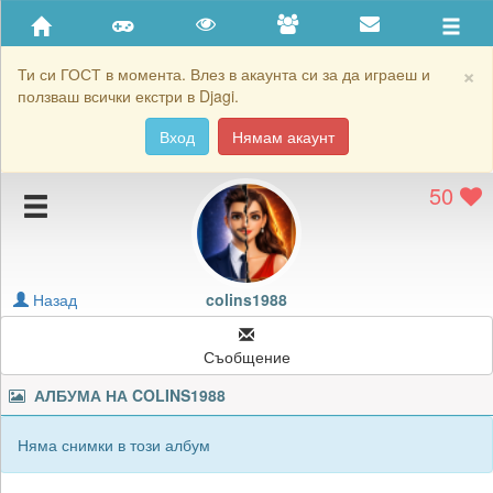
Приятели
Хронология на игри
×
Ти си ГОСТ в момента. Влез в акаунта си за да играеш и
ползваш всички екстри в Djagi.
Активност
Вход
Нямам акаунт
Постижения
50
Подаръците на colins1988
Картичките на colins1988
Блокирай colins1988
Назад
colins1988
Съобщение
АЛБУМА НА
COLINS1988
Няма снимки в този албум