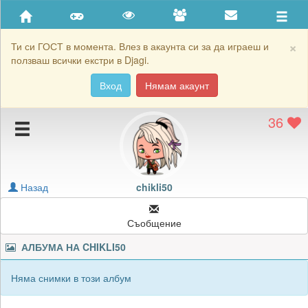
Приятели
Хронология на игри
×
Ти си ГОСТ в момента. Влез в акаунта си за да играеш и
ползваш всички екстри в Djagi.
Активност
Вход
Нямам акаунт
Постижения
36
Подаръците на chikli50
Картичките на chikli50
Блокирай chikli50
Назад
chikli50
Съобщение
АЛБУМА НА
CHIKLI50
Няма снимки в този албум