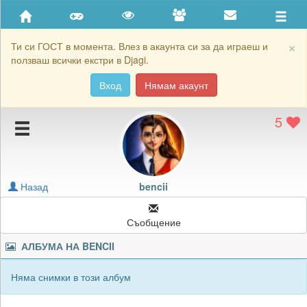
Приятели
Хронология на игри
×
Ти си ГОСТ в момента. Влез в акаунта си за да играеш и
ползваш всички екстри в Djagi.
Активност
Вход
Нямам акаунт
Постижения
5
Подаръците на bencii
Картичките на bencii
Блокирай bencii
Назад
bencii
Съобщение
АЛБУМА НА
BENCII
Няма снимки в този албум