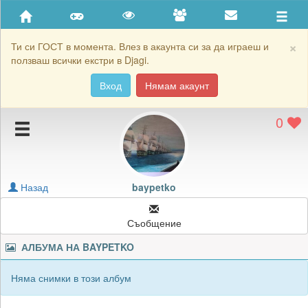
Приятели
Хронология на игри
×
Ти си ГОСТ в момента. Влез в акаунта си за да играеш и
ползваш всички екстри в Djagi.
Активност
Вход
Нямам акаунт
Постижения
0
Подаръците на baypetko
Картичките на baypetko
Блокирай baypetko
Назад
baypetko
Съобщение
АЛБУМА НА
BAYPETKO
Няма снимки в този албум