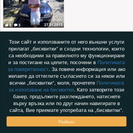
27.01.2013
3
3
Този сайт и използваните от него външни услуги
прилагат „бисквитки“ и сходни технологии, които
са необходими за правилното му функциониране
и за постигане на целите, посочени в
Политиката
за поверителност
. За повече информация или ако
желаете да оттеглите съгласието си за някои или
всички „бисквитки“, моля, прочетете
Политиката
за използване на бисквитки
. Като затворите този
банер, продължите разглеждането, натиснете
върху връзка или по друг начин навигирате в
сайта, Вие приемате употребата на „бисквитки“.
Разбрах