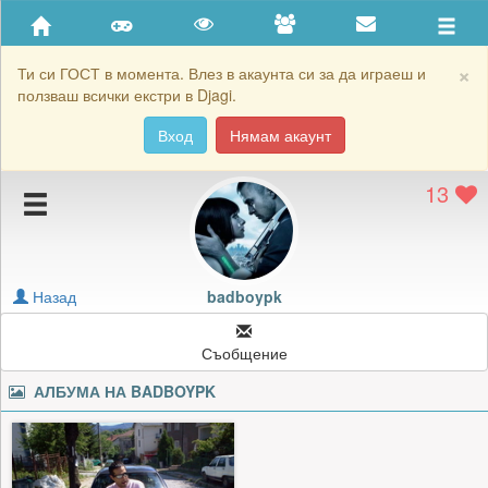
Приятели
Хронология на игри
×
Ти си ГОСТ в момента. Влез в акаунта си за да играеш и
ползваш всички екстри в Djagi.
Активност
Вход
Нямам акаунт
Постижения
13
Подаръците на badboypk
Картичките на badboypk
Блокирай badboypk
Назад
badboypk
Съобщение
АЛБУМА НА
BADBOYPK