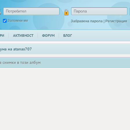
Запомни ме
Забравена парола
|
Регистрация
РИ
АКТИВНОСТ
ФОРУМ
БЛОГ
ума на
atanas707
а снимки в този албум