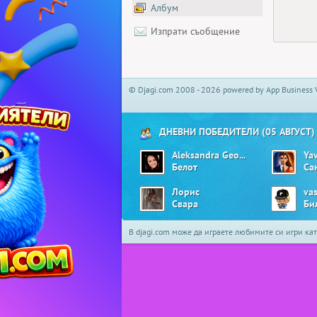
Албум
Изпрати съобщение
© Djagi.com 2008 - 2026 powered by App Business 
ДНЕВНИ ПОБЕДИТЕЛИ (05 АВГУСТ)
Aleksandra Georgieva01
Ya
Белот
Са
Лорис
va
Свара
Би
В djagi.com може да играете любимите си игри ка