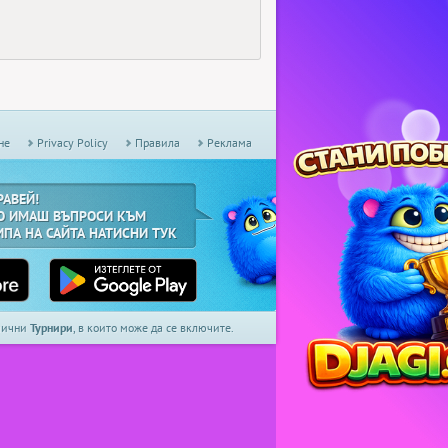
не
Privacy Policy
Правила
Реклама
РАВЕЙ!
О ИМАШ ВЪПРОСИ КЪМ
ИПА НА САЙТА НАТИСНИ ТУК
дмични
Турнири
, в които може да се включите.