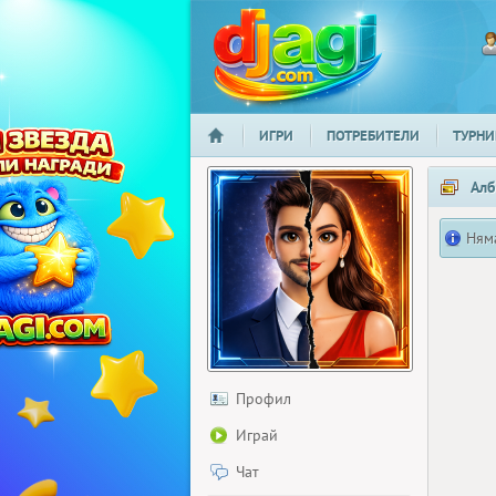
ИГРИ
ПОТРЕБИТЕЛИ
ТУРНИ
НАЧАЛО
djagi.com
Алб
Ням
Профил
Играй
Чат