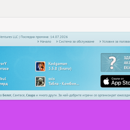
Ventures LLC | Последна промяна: 14.07.2026
Начало
Системa за обслужване
Условия за ползва
ЗД
АК
vorY
Kodgaman
ЕК
нтасе
3.5.8 (блато)
sbul
ssis
лярд
Табла - Комбинирана
то
Белот
, Сантасе,
Свара
и много други. За най-добрите играчи се организират ежесе