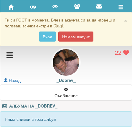
Приятели
Хронология на игри
×
Ти си ГОСТ в момента. Влез в акаунта си за да играеш и
ползваш всички екстри в Djagi.
Активност
Вход
Нямам акаунт
Постижения
22
Подаръците на _Dobrev_
Картичките на _Dobrev_
Блокирай _Dobrev_
Назад
_Dobrev_
Съобщение
АЛБУМА НА
_DOBREV_
Няма снимки в този албум