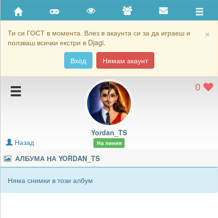
Приятели
Хронология на игри
×
Ти си ГОСТ в момента. Влез в акаунта си за да играеш и
ползваш всички екстри в Djagi.
Активност
Вход
Нямам акаунт
Постижения
0
Подаръците на Yordan_TS
Картичките на Yordan_TS
Блокирай Yordan_TS
Yordan_TS
Назад
На линия
АЛБУМА НА
YORDAN_TS
Няма снимки в този албум