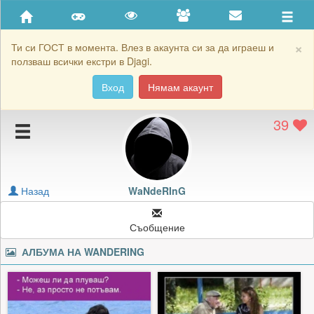
Приятели
Хронология на игри
×
Ти си ГОСТ в момента. Влез в акаунта си за да играеш и
ползваш всички екстри в Djagi.
Активност
Вход
Нямам акаунт
Постижения
39
Подаръците на WaNdeRInG
Картичките на WaNdeRInG
Блокирай WaNdeRInG
Назад
WaNdeRInG
Съобщение
АЛБУМА НА
WANDERING