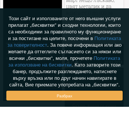
Този сайт и използваните от него външни услуги
прилагат „бисквитки“ и сходни технологии, които
са необходими за правилното му функциониране
и за постигане на целите, посочени в
Политиката
за поверителност
. За повече информация или ако
желаете да оттеглите съгласието си за някои или
всички „бисквитки“, моля, прочетете
Политиката
22.03.2018
3
1
за използване на бисквитки
. Като затворите този
банер, продължите разглеждането, натиснете
върху връзка или по друг начин навигирате в
сайта, Вие приемате употребата на „бисквитки“.
Разбрах
22.03.2018
5
0