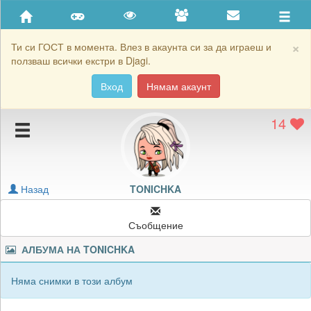
Приятели
Хронология на игри
×
Ти си ГОСТ в момента. Влез в акаунта си за да играеш и
ползваш всички екстри в Djagi.
Активност
Вход
Нямам акаунт
Постижения
14
Подаръците на TONICHKA
Картичките на TONICHKA
Блокирай TONICHKA
Назад
TONICHKA
Съобщение
АЛБУМА НА
TONICHKA
Няма снимки в този албум