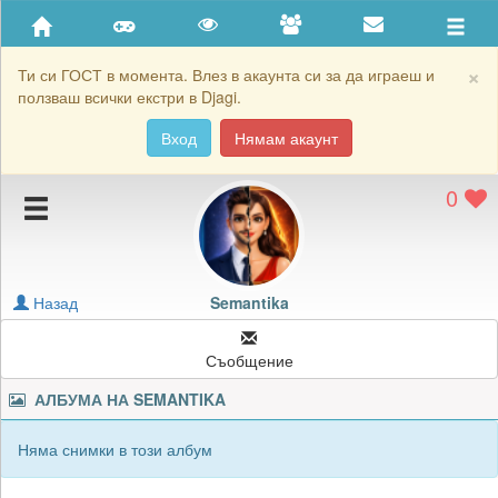
Приятели
Хронология на игри
×
Ти си ГОСТ в момента. Влез в акаунта си за да играеш и
ползваш всички екстри в Djagi.
Активност
Вход
Нямам акаунт
Постижения
0
Подаръците на Semantika
Картичките на Semantika
Блокирай Semantika
Назад
Semantika
Съобщение
АЛБУМА НА
SEMANTIKA
Няма снимки в този албум