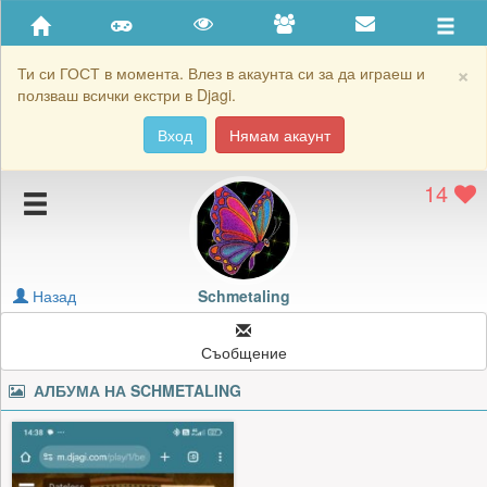
Приятели
Хронология на игри
×
Ти си ГОСТ в момента. Влез в акаунта си за да играеш и
ползваш всички екстри в Djagi.
Активност
Вход
Нямам акаунт
Постижения
14
Подаръците на Schmetaling
Картичките на Schmetaling
Блокирай Schmetaling
Назад
Schmetaling
Съобщение
АЛБУМА НА
SCHMETALING