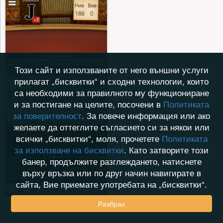
Този сайт и използваните от него външни услуги
прилагат „бисквитки“ и сходни технологии, които
са необходими за правилното му функциониране
и за постигане на целите, посочени в
Политиката
за поверителност
. За повече информация или ако
желаете да оттеглите съгласието си за някои или
всички „бисквитки“, моля, прочетете
Политиката
за използване на бисквитки
. Като затворите този
банер, продължите разглеждането, натиснете
върху връзка или по друг начин навигирате в
сайта, Вие приемате употребата на „бисквитки“.
17.01.2025
1
0
Разбрах