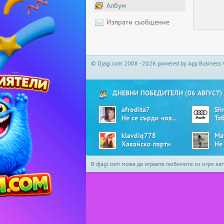
Албум
Изпрати съобщение
© Djagi.com 2008 - 2026 powered by App Business 
ДНЕВНИ ПОБЕДИТЕЛИ (06 АВГУСТ)
afrodita7
Sh
Не се сърди човече
Та
klavdiq778
Ma
Хавайско парти
Не
В djagi.com може да играете любимите си игри ка