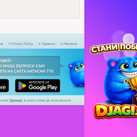
не
Privacy Policy
Правила
Реклама
РАВЕЙ!
О ИМАШ ВЪПРОСИ КЪМ
ИПА НА САЙТА НАТИСНИ ТУК
дмични
Турнири
, в които може да се включите.