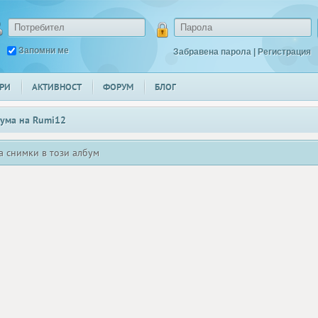
Запомни ме
Забравена парола
|
Регистрация
РИ
АКТИВНОСТ
ФОРУМ
БЛОГ
ума на
Rumi12
а снимки в този албум