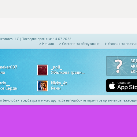
Ventures LLC | Последна промяна: 14.07.2026
Начало
Системa за обслужване
Условия за ползва
ЗД
АК
meker007
_poli_
ЕК
бла
Ябълкова градина
trix__
Nicky_At
 се Сърди
Реми
то
Белот
, Сантасе,
Свара
и много други. За най-добрите играчи се организират ежесе