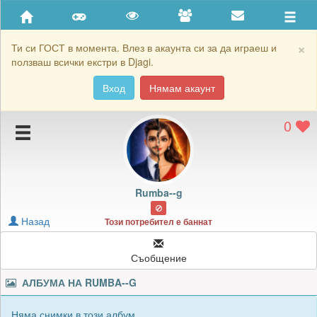
Приятели
Хронология на игри
×
Ти си ГОСТ в момента. Влез в акаунта си за да играеш и
ползваш всички екстри в Djagi.
Активност
Вход
Нямам акаунт
Постижения
0
Подаръците на Rumba--g
Картичките на Rumba--g
Блокирай Rumba--g
Rumba--g
Назад
Този потребител е баннат
Съобщение
АЛБУМА НА
RUMBA--G
Няма снимки в този албум