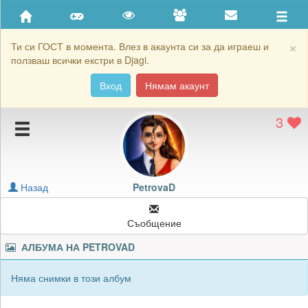
Приятели
Хронология на игри
×
Ти си ГОСТ в момента. Влез в акаунта си за да играеш и
ползваш всички екстри в Djagi.
Активност
Вход
Нямам акаунт
Постижения
3
Подаръците на PetrovaD
Картичките на PetrovaD
Блокирай PetrovaD
Назад
PetrovaD
Съобщение
АЛБУМА НА
PETROVAD
Няма снимки в този албум