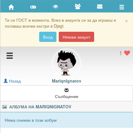
Приятели
Хронология на игри
×
Ти си ГОСТ в момента. Влез в акаунта си за да играеш и
ползваш всички екстри в Djagi.
Активност
Вход
Нямам акаунт
Постижения
1
Подаръците на MariqnIgnatov
Картичките на MariqnIgnatov
Блокирай MariqnIgnatov
Назад
MariqnIgnatov
Съобщение
АЛБУМА НА
MARIQNIGNATOV
Няма снимки в този албум