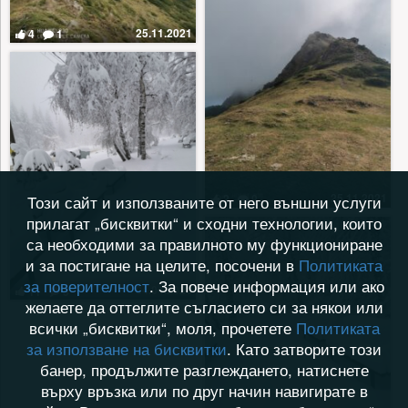
25.11.2021
4
1
25.11.2021
2
0
Този сайт и използваните от него външни услуги
прилагат „бисквитки“ и сходни технологии, които
са необходими за правилното му функциониране
и за постигане на целите, посочени в
Политиката
за поверителност
. За повече информация или ако
04.04.2020
11
3
желаете да оттеглите съгласието си за някои или
всички „бисквитки“, моля, прочетете
Политиката
за използване на бисквитки
. Като затворите този
банер, продължите разглеждането, натиснете
върху връзка или по друг начин навигирате в