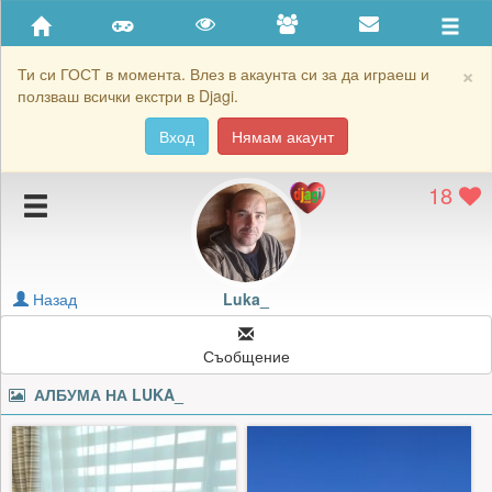
Приятели
Хронология на игри
×
Ти си ГОСТ в момента. Влез в акаунта си за да играеш и
ползваш всички екстри в Djagi.
Активност
Вход
Нямам акаунт
Постижения
18
Подаръците на Luka_
Картичките на Luka_
Блокирай Luka_
Назад
Luka_
Съобщение
АЛБУМА НА
LUKA_