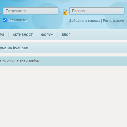
Запомни ме
Забравена парола
|
Регистрация
РИ
АКТИВНОСТ
ФОРУМ
БЛОГ
ума на
Kvelinov
а снимки в този албум