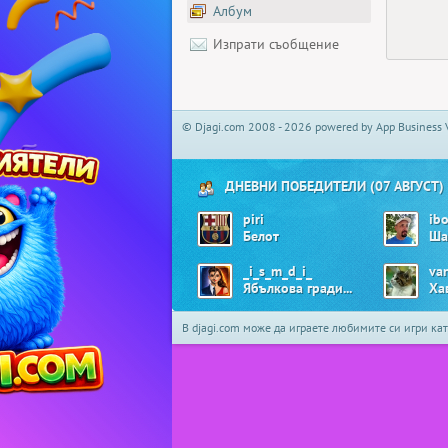
Албум
Изпрати съобщение
© Djagi.com 2008 - 2026 powered by App Business 
ДНЕВНИ ПОБЕДИТЕЛИ (07 АВГУСТ)
piri
ib
Белот
Ша
_i_s_m_d_i_
va
Ябълкова градина
Ха
В djagi.com може да играете любимите си игри ка