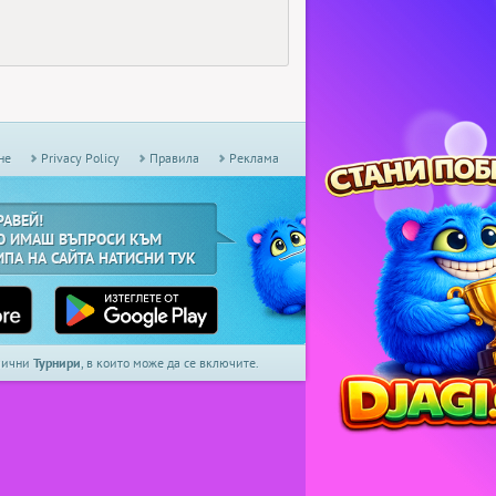
не
Privacy Policy
Правила
Реклама
РАВЕЙ!
О ИМАШ ВЪПРОСИ КЪМ
ИПА НА САЙТА НАТИСНИ ТУК
дмични
Турнири
, в които може да се включите.