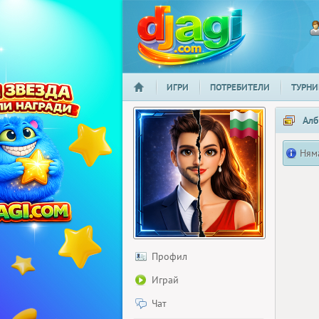
ИГРИ
ПОТРЕБИТЕЛИ
ТУРНИ
НАЧАЛО
djagi.com
Алб
Ням
Профил
Играй
Чат