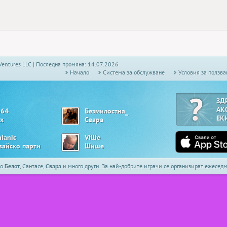
Ventures LLC | Последна промяна: 14.07.2026
Начало
Системa за обслужване
Условия за ползва
ЗД
АК
o64
Безмилостна_
ЕК
х
Свара
nianic
Villie
вайско парти
Шише
то
Белот
, Сантасе,
Свара
и много други. За най-добрите играчи се организират ежесе