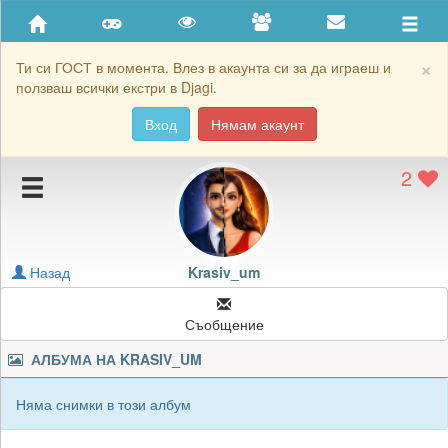
Приятели
Хронология на игри
×
Ти си ГОСТ в момента. Влез в акаунта си за да играеш и
ползваш всички екстри в Djagi.
Активност
Вход
Нямам акаунт
Постижения
2
Подаръците на Krasiv_um
Картичките на Krasiv_um
Блокирай Krasiv_um
Назад
Krasiv_um
Съобщение
АЛБУМА НА
KRASIV_UM
Няма снимки в този албум