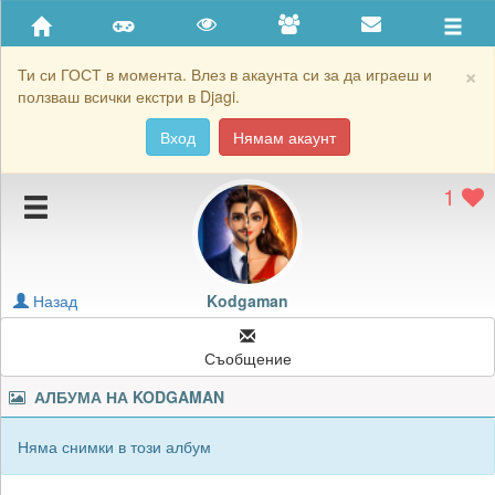
Приятели
Хронология на игри
×
Ти си ГОСТ в момента. Влез в акаунта си за да играеш и
ползваш всички екстри в Djagi.
Активност
Вход
Нямам акаунт
Постижения
1
Подаръците на Kodgaman
Картичките на Kodgaman
Блокирай Kodgaman
Назад
Kodgaman
Съобщение
АЛБУМА НА
KODGAMAN
Няма снимки в този албум