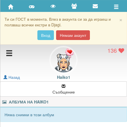
Приятели
Хронология на игри
×
Ти си ГОСТ в момента. Влез в акаунта си за да играеш и
ползваш всички екстри в Djagi.
Активност
Вход
Нямам акаунт
Постижения
136
Подаръците на Haiko1
Картичките на Haiko1
Блокирай Haiko1
Назад
Haiko1
Съобщение
АЛБУМА НА
HAIKO1
Няма снимки в този албум