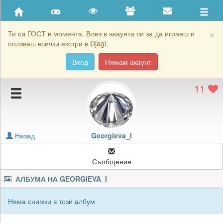
Приятели
Хронология на игри
×
Ти си ГОСТ в момента. Влез в акаунта си за да играеш и
ползваш всички екстри в Djagi.
Активност
Вход
Нямам акаунт
Постижения
11
Подаръците на Georgieva_I
Картичките на Georgieva_I
Блокирай Georgieva_I
Назад
Georgieva_I
Съобщение
АЛБУМА НА
GEORGIEVA_I
Няма снимки в този албум