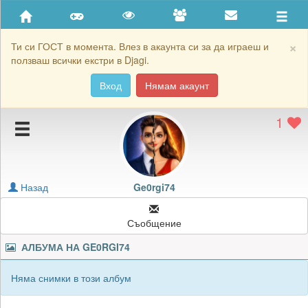
Приятели
Хронология на игри
×
Ти си ГОСТ в момента. Влез в акаунта си за да играеш и
ползваш всички екстри в Djagi.
Активност
Вход
Нямам акаунт
Постижения
1
Подаръците на Ge0rgi74
Картичките на Ge0rgi74
Блокирай Ge0rgi74
Назад
Ge0rgi74
Съобщение
АЛБУМА НА
GE0RGI74
Няма снимки в този албум