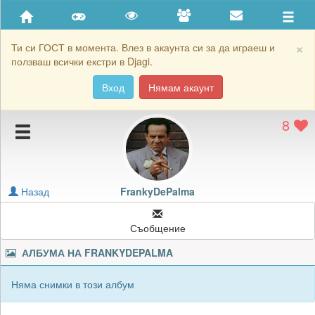
Приятели
Хронология на игри
×
Ти си ГОСТ в момента. Влез в акаунта си за да играеш и
ползваш всички екстри в Djagi.
Активност
Вход
Нямам акаунт
Постижения
8
Подаръците на FrankyDePalma
Картичките на FrankyDePalma
Блокирай FrankyDePalma
Назад
FrankyDePalma
Съобщение
АЛБУМА НА
FRANKYDEPALMA
Няма снимки в този албум