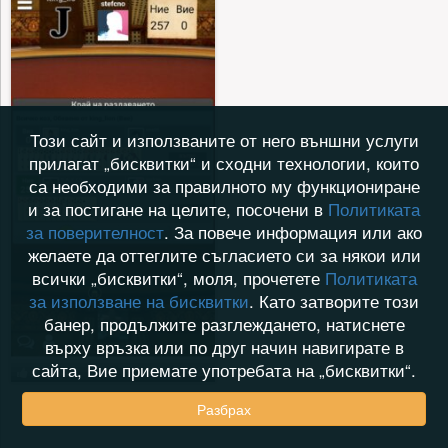
Този сайт и използваните от него външни услуги
прилагат „бисквитки“ и сходни технологии, които
са необходими за правилното му функциониране
и за постигане на целите, посочени в
Политиката
за поверителност
. За повече информация или ако
желаете да оттеглите съгласието си за някои или
всички „бисквитки“, моля, прочетете
Политиката
за използване на бисквитки
. Като затворите този
банер, продължите разглеждането, натиснете
върху връзка или по друг начин навигирате в
сайта, Вие приемате употребата на „бисквитки“.
20.12.2024
2
4
Разбрах