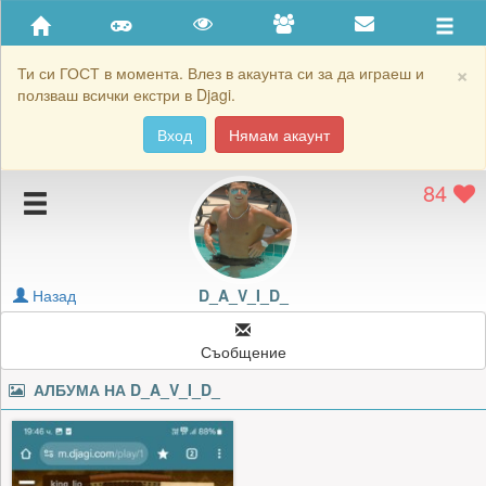
Приятели
Хронология на игри
×
Ти си ГОСТ в момента. Влез в акаунта си за да играеш и
ползваш всички екстри в Djagi.
Активност
Вход
Нямам акаунт
Постижения
84
Подаръците на D_A_V_I_D_
Картичките на D_A_V_I_D_
Блокирай D_A_V_I_D_
Назад
D_A_V_I_D_
Съобщение
АЛБУМА НА
D_A_V_I_D_