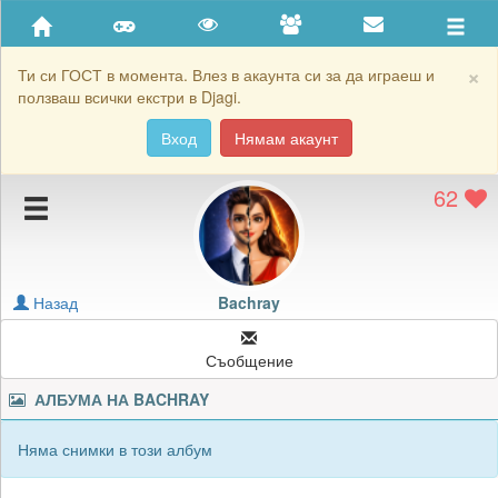
Приятели
Хронология на игри
×
Ти си ГОСТ в момента. Влез в акаунта си за да играеш и
ползваш всички екстри в Djagi.
Активност
Вход
Нямам акаунт
Постижения
62
Подаръците на Bachray
Картичките на Bachray
Блокирай Bachray
Назад
Bachray
Съобщение
АЛБУМА НА
BACHRAY
Няма снимки в този албум