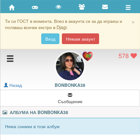
Приятели
Хронология на игри
×
Ти си ГОСТ в момента. Влез в акаунта си за да играеш и
ползваш всички екстри в Djagi.
Активност
Вход
Нямам акаунт
Постижения
578
Подаръците на BONBONKA38
Картичките на BONBONKA38
Блокирай BONBONKA38
Назад
BONBONKA38
Съобщение
АЛБУМА НА
BONBONKA38
Няма снимки в този албум