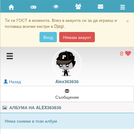
Приятели
Хронология на игри
×
Ти си ГОСТ в момента. Влез в акаунта си за да играеш и
ползваш всички екстри в Djagi.
Активност
Вход
Нямам акаунт
Постижения
8
Подаръците на Alex363636
Картичките на Alex363636
Блокирай Alex363636
Назад
Alex363636
Съобщение
АЛБУМА НА
ALEX363636
Няма снимки в този албум