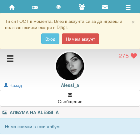
Приятели
Хронология на игри
×
Ти си ГОСТ в момента. Влез в акаунта си за да играеш и
ползваш всички екстри в Djagi.
Активност
Вход
Нямам акаунт
Постижения
275
Подаръците на Alessi_a
Картичките на Alessi_a
Блокирай Alessi_a
Назад
Alessi_a
Съобщение
АЛБУМА НА
ALESSI_A
Няма снимки в този албум