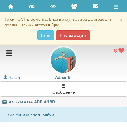
Приятели
Хронология на игри
×
Ти си ГОСТ в момента. Влез в акаунта си за да играеш и
ползваш всички екстри в Djagi.
Активност
Вход
Нямам акаунт
Постижения
6
Подаръците на AdrianBr
Картичките на AdrianBr
Блокирай AdrianBr
Назад
AdrianBr
Съобщение
АЛБУМА НА
ADRIANBR
Няма снимки в този албум