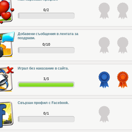
0/2
Добавени съобщения в лентата за
поздрави.
0/10
Играл без наказание в сайта.
3/3
Свързан профил с Facebook.
0/1