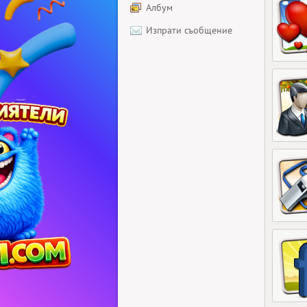
Албум
Изпрати съобщение