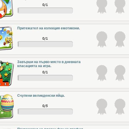
0/1
Притежател на колекция емотикони.
0/1
Завърши на първо място в дневната
класацията на игра.
0/1
Счупени великденски яйца.
0/5