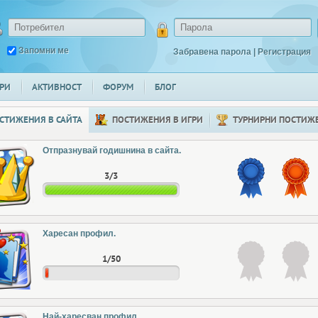
Запомни ме
Забравена парола
|
Регистрация
РИ
АКТИВНОСТ
ФОРУМ
БЛОГ
СТИЖЕНИЯ В САЙТА
ПОСТИЖЕНИЯ В ИГРИ
ТУРНИРНИ ПОСТИЖ
Отпразнувай годишнина в сайта.
3/3
Харесан профил.
1/50
Най-харесван профил.