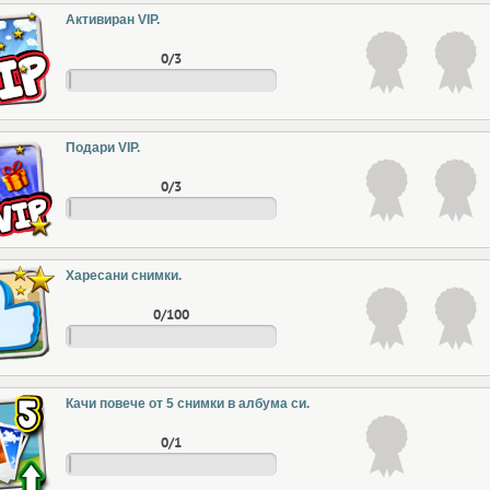
Активиран VIP.
0/3
Подари VIP.
0/3
Харесани снимки.
0/100
Качи повече от 5 снимки в албума си.
0/1