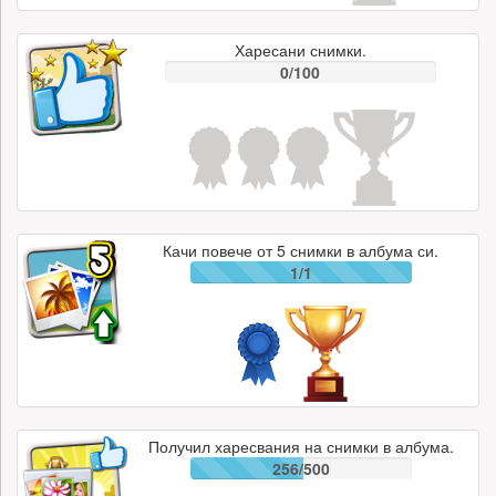
Харесани снимки.
0/100
Качи повече от 5 снимки в албума си.
1/1
Получил харесвания на снимки в албума.
256/500