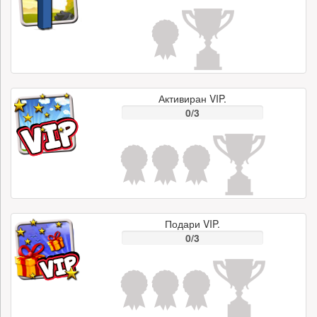
Активиран VIP.
0/3
Подари VIP.
0/3