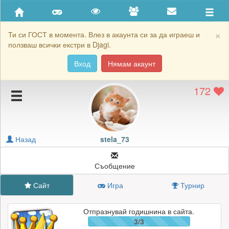
Приятели
Хронология на игри
×
Ти си ГОСТ в момента. Влез в акаунта си за да играеш и
ползваш всички екстри в Djagi.
Активност
Вход
Нямам акаунт
Постижения
172
Подаръците на stela_73
Картичките на stela_73
Блокирай stela_73
Назад
stela_73
Съобщение
Сайт
Игра
Турнир
Отпразнувай годишнина в сайта.
3/3