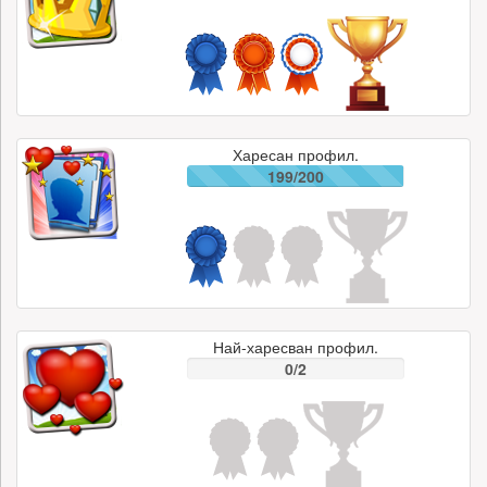
Харесан профил.
199/200
Най-харесван профил.
0/2