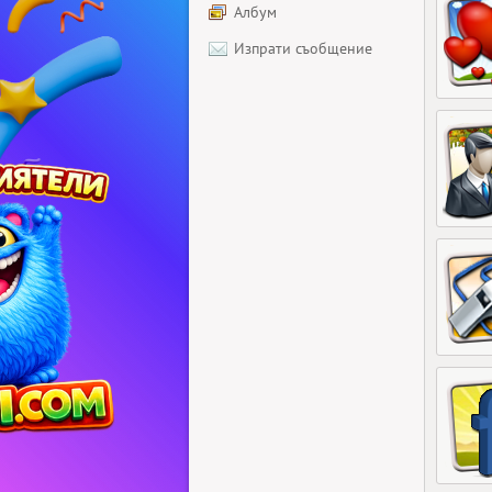
Албум
Изпрати съобщение