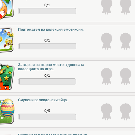
0/1
Притежател на колекция емотикони.
0/1
Завърши на първо място в дневната
класацията на игра.
0/1
Счупени великденски яйца.
0/5