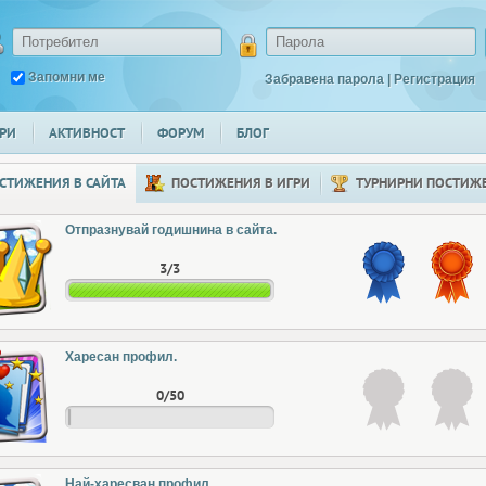
Запомни ме
Забравена парола
|
Регистрация
РИ
АКТИВНОСТ
ФОРУМ
БЛОГ
СТИЖЕНИЯ В САЙТА
ПОСТИЖЕНИЯ В ИГРИ
ТУРНИРНИ ПОСТИЖ
Отпразнувай годишнина в сайта.
3/3
Харесан профил.
0/50
Най-харесван профил.