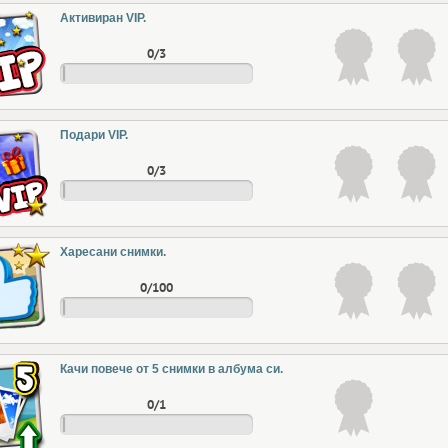
Активиран VIP.
0/3
Подари VIP.
0/3
Харесани снимки.
0/100
Качи повече от 5 снимки в албума си.
0/1