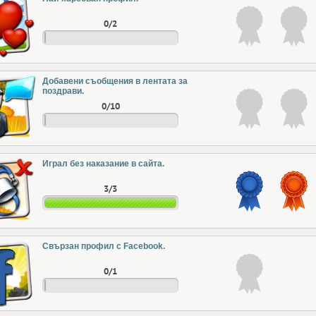
0/2
Добавени съобщения в лентата за
поздрави.
0/10
Играл без наказание в сайта.
3/3
Свързан профил с Facebook.
0/1